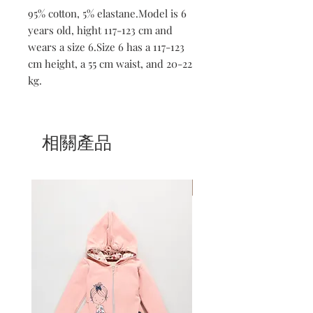
95% cotton, 5% elastane.Model is 6 
years old, hight 117-123 cm and 
wears a size 6.Size 6 has a 117-123 
cm height, a 55 cm waist, and 20-22 
kg.
相關產品
Mom & Daughter