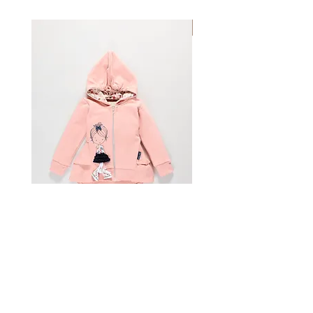
知我們。
送電子郵件，然後再將其寄回。只有在
為52厘米，體重為16-18公斤。
價格，運費和手續費
sailortomyachting.com購買的物品才
尺碼
6的
身高為117-123厘米，腰圍為
Mom & Daughter
所有訂單都是通過HP發貨的。價格是
能退貨。客戶應承擔將物品運回水手湯
55厘米，體重為20-22公斤。
通過HP計算器計算的。國際訂單通過
姆（Sailor Tom）的財務責任。水手湯
尺碼
8的
身高為136-138厘米，腰圍為
HP加急服務運送，所有適用的海關費
姆對包裹遺失概不負責
58厘米，體重為25-28公斤。
用，稅金和關稅由客戶全權負責。海關
準備你的包裹
尺碼
10的
身高為140-142厘米，腰圍
當局要求我們直接在您的包裹上註明您
如果可能，請使用原包裝將退貨安全地
為61厘米，體重為28-33公斤。
的訂單的零售成本。如有任何疑問，請
包裝。請附上您的姓名和訂單編號的註
尺碼
12的
身高為144-149厘米，腰圍
聯繫sailortomyachting.com。
釋
為64厘米，體重為33-39公斤。
產品供貨情況
放到郵件裡
對於中間尺寸，請選擇較大的尺寸。
儘管可能會在網站上指示可用性，但我
使用您選擇的快遞服務將您的物品退回
年齡將被用作指導。
們不能保證產品的可用性，並且可能無
至以下地址：
所有尺寸均為近似值。
法立即交付產品。我們保留修改，中止
或停止提供任何或所有產品或取消任何
水手湯姆
訂單的權利，而無任何責任或事先通
Topolovečka32
知。
10040 Zagreb，克羅地亞
提款權
您有權在十四（14）天內以書面形式
Woman hoodie Franca
Dress Lota
等待退款
（例如，信件，電子郵件）取消合同聲
退貨包裹可能需要數週才能在我們的倉
明，而無需說明理由，或者-如果您在
新增至購物車
庫中交付。退貨到達後，請等待1-2
期限屆滿之前收到貨物，則可以退還貨
週，以便處理退款。退款即將結束後，
物。在規定的時間段內，以書面形式收