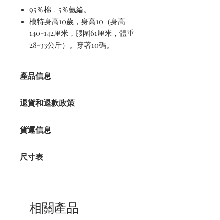
95％棉，5％氨綸。
模特身高10歲，身高10（身高
140-142厘米，腰圍61厘米，體重
28-33公斤）。穿著10碼。
產品信息
95％棉，5％氨綸。
退貨和退款政策
可機洗
觸感柔軟的材料
資訊資訊
圓領衫
貨運信息
我們感謝您的業務，並希望您對自己的
克羅地亞製造
訂單滿意。如果您因任何原因對任何物
交貨
品不滿意，可以退還並獲得全額退款
尺寸表
購買的商品將在下訂單後的4個工作日
（減去原始運輸費用）。所有退貨物品
內發貨，儘管大多數商品將在一天之內
必須未磨損，未洗滌和未損壞。所有銷
尺碼
1的
身高為78-83厘米，腰圍為48
發貨。收到我們的運輸確認後，請在5
售項目都是最終的。
厘米，體重為10-11公斤。
個工作日內將包裹送達。如果您在下訂
尺碼
2的
身高為88-93厘米，腰圍為
單後的兩週內未收到運輸確認電子郵
您必須在收到訂單後的15天內通過
相關產品
50厘米，體重為13-14公斤。
件，請通過sailortomyachting.com通
sailortomyachting.com向客戶服務發
尺碼
4的
身高為102-108厘米，腰圍