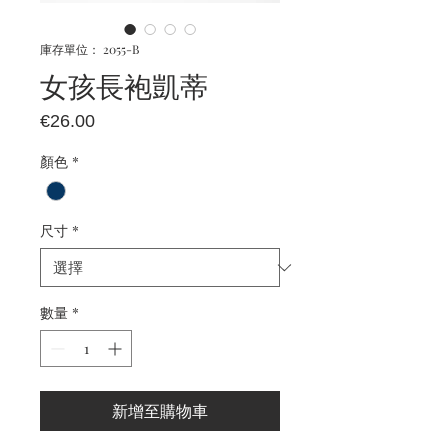
庫存單位： 2055-B
女孩長袍凱蒂
價
€26.00
格
顏色
*
尺寸
*
數量
*
新增至購物車