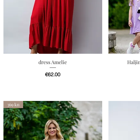
快速瀏覽
dress Amelie
Halji
價格
€62.00
369 kn