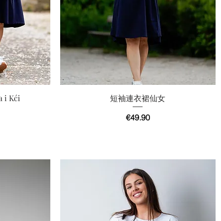
快速瀏覽
 i Kći
短袖連衣裙仙女
價格
€49.90