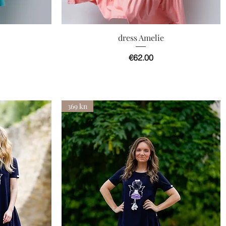
快速瀏覽
dress Amelie
價格
€62.00
369 kn