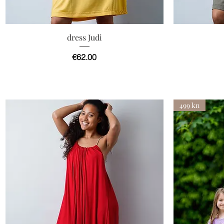
快速瀏覽
dress Judi
價格
€62.00
499 kn