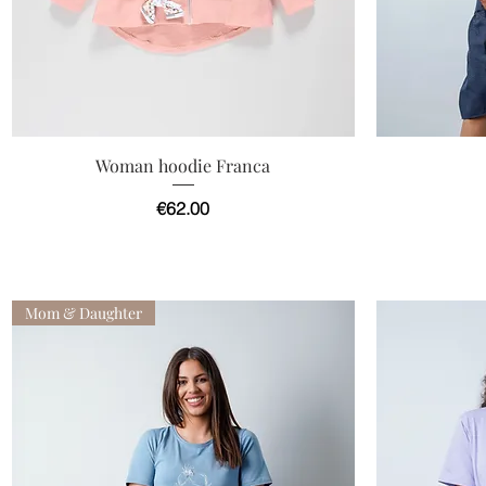
快速瀏覽
Woman hoodie Franca
價格
€62.00
Mom & Daughter