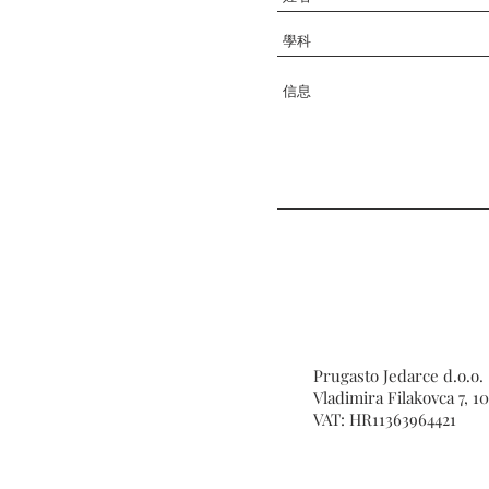
Prugasto Jedarce d.o.o.
Vladimira Filakovca 7, 1
VAT: HR11363964421