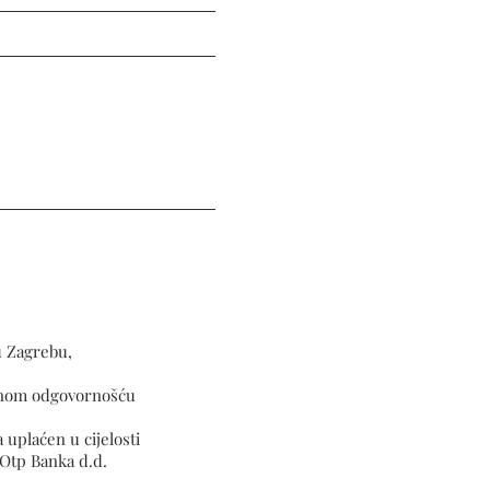
u Zagrebu,
čenom odgovornošću
 uplaćen u cijelosti
Otp Banka d.d.