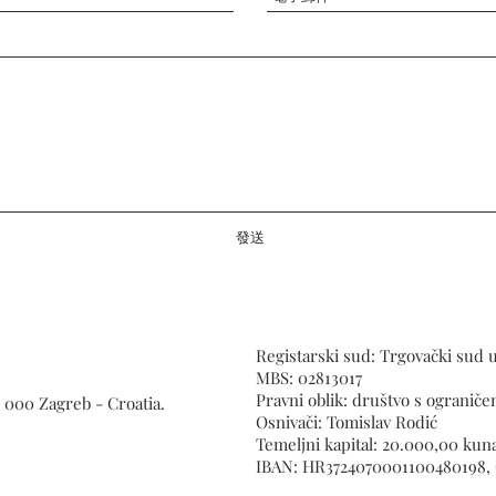
發送
Registarski sud: Trgovački sud 
MBS: 02813017
Pravni oblik: društvo s ograni
0 000 Zagreb - Croatia.
Osnivači: Tomislav Rodić
Temeljni kapital: 20.000,00 kuna
IBAN: HR3724070001100480198, 