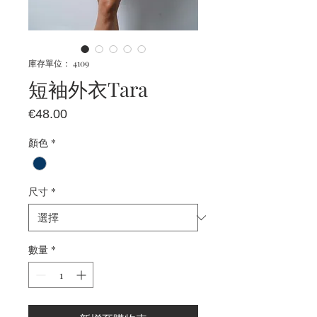
庫存單位： 4109
短袖外衣Tara
價
€48.00
格
顏色
*
尺寸
*
數量
*