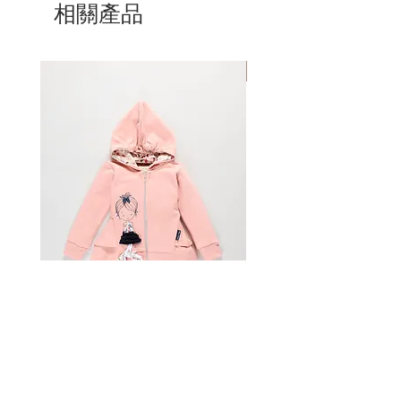
您必須在收到訂單後的15天內通過
相關產品
米，胸圍83-85厘米，臀圍97-99厘
件，請通過sailortomyachting.com通
sailortomyachting.com向客戶服務發
米。
知我們。
送電子郵件，然後再將任何東西運回。
大
碼長95-97厘米，腰圍83-85厘米，
價格，運費和手續費
只有在sailortomyachting.com購買的
胸圍87-89厘米，臀圍101-103厘米。
Mom & Daughter
所有訂單都是通過HP發貨的。價格是
物品才能退貨。客戶有經濟責任將物品
XLarge
尺碼衣長97-99厘米，腰圍
通過HP計算器計算的。國際訂單通過
運​​回水手湯姆。水手湯姆對包裹遺失概
87-89厘米，胸圍91-93厘米，臀圍
HP加急服務運送，所有適用的海關費
不負責
109-111厘米。
用，稅金和關稅由客戶全權負責。海關
準備你的包裹
XxLarge
尺碼長103-105厘米，腰圍
當局要求我們直接在您的包裹上註明您
如果可能，請用原包裝將退貨安全地包
97-100，
的訂單的零售成本。如有任何疑問，請
裝。請附上您的姓名和訂單編號的註釋
胸圍99-101厘米，臀圍117-119厘米。
聯繫sailortomyachting.com。
放到郵件裡
產品供貨情況
使用您選擇的快遞服務將您的物品退回
儘管可能會在網站上指示可用性，但我
至以下地址：
們不能保證產品的可用性，並且可能無
法立即交付產品。我們保留修改，中止
水手湯姆
或停止提供任何或所有產品或取消任何
Topolovečka32
訂單的權利，而無任何責任或事先通
10040克羅地亞薩格勒布
知。
提款權
等待退款
您有權在十四（14）天內以書面形式
Woman hoodie Franca
Dress Lota
退貨包裹可能需要數週才能在我們的倉
（例如，信件，電子郵件）取消合同聲
庫中交付。退貨到達後，請等待1-2
明，而無需說明理由，或者-如果您在
新增至購物車
週，以便處理退款。退款即將完成後，