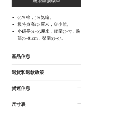
新增至購物車
95％棉，5％氨綸。
模特身高178厘米，穿小號。
小
碼長91-93厘米，腰圍75-77，胸
部79-81cm，臀圍93-95。
產品信息
95％棉，5％氨綸。
退貨和退款政策
可機洗
觸感柔軟的材料
資訊資訊
圓領衫
貨運信息
我們感謝您的業務，並希望您對您的訂
克羅地亞製造
單感到滿意。如果您因任何原因對任何
交貨
物品不滿意，可以退還並獲得全額退款
尺寸表
購買的商品將在下訂單後的4個工作日
（減去原始運輸費用）。所有退貨物品
內發貨，儘管大多數商品將在一天之內
必須未磨損，未洗滌和未損壞。所有銷
小
碼長91-93厘米，腰圍75-77，胸部
發貨。收到我們的運輸確認後，請在5
售項目都是最終的。
79-81cm，臀圍93-95。
個工作日內將包裹送達。如果您在下訂
中
號碼衣長93-95厘米，腰圍79-81厘
單後的兩週內未收到運輸確認電子郵