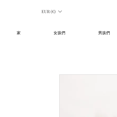
EUR (€)
家
女孩們
男孩們