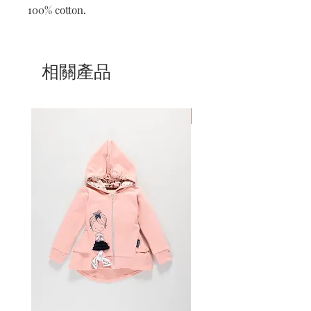
100% cotton.
相關產品
Mom & Daughter